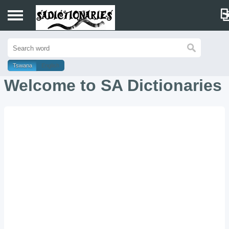
Home
Tswana
English
Sotho
Welcome to SA Dictionaries
Tswana