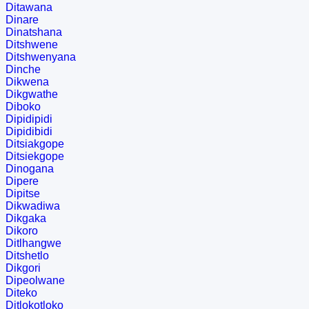
Ditawana
Dinare
Dinatshana
Ditshwene
Ditshwenyana
Dinche
Dikwena
Dikgwathe
Diboko
Dipidipidi
Dipidibidi
Ditsiakgope
Ditsiekgope
Dinogana
Dipere
Dipitse
Dikwadiwa
Dikgaka
Dikoro
Ditlhangwe
Ditshetlo
Dikgori
Dipeolwane
Diteko
Ditlokotloko