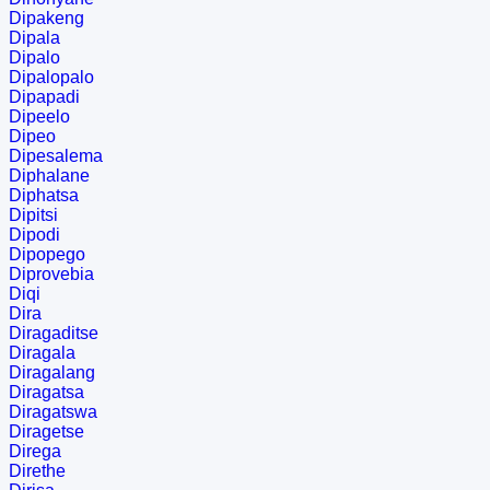
Dipakeng
Dipala
Dipalo
Dipalopalo
Dipapadi
Dipeelo
Dipeo
Dipesalema
Diphalane
Diphatsa
Dipitsi
Dipodi
Dipopego
Diprovebia
Diqi
Dira
Diragaditse
Diragala
Diragalang
Diragatsa
Diragatswa
Diragetse
Direga
Direthe