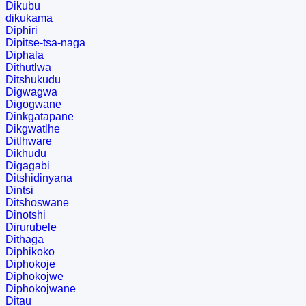
Dikubu
dikukama
Diphiri
Dipitse-tsa-naga
Diphala
Dithutlwa
Ditshukudu
Digwagwa
Digogwane
Dinkgatapane
Dikgwatlhe
Ditlhware
Dikhudu
Digagabi
Ditshidinyana
Dintsi
Ditshoswane
Dinotshi
Dirurubele
Dithaga
Diphikoko
Diphokoje
Diphokojwe
Diphokojwane
Ditau