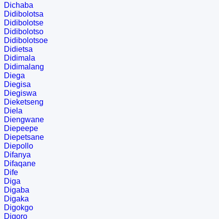
Dichaba
Didibolotsa
Didibolotse
Didibolotso
Didibolotsoe
Didietsa
Didimala
Didimalang
Diega
Diegisa
Diegiswa
Dieketseng
Diela
Diengwane
Diepeepe
Diepetsane
Diepollo
Difanya
Difaqane
Dife
Diga
Digaba
Digaka
Digokgo
Digoro