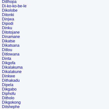
Ditlhopa
Di-ko-ko-be-le
Dikolobe
Ditonki
Dinjwa
Dipodi
Dinku
Ditotojane
Dinamane
Dikatse
Dikatsana
Ditlou
Ditlowana
Dinta
Dikgofa
Dikalakuma
Dikalakune
Dinkwe
Dithakadu
Dipela
Dikgabo
Diphofu
Ditholo
Dikgokong
Ditshephe