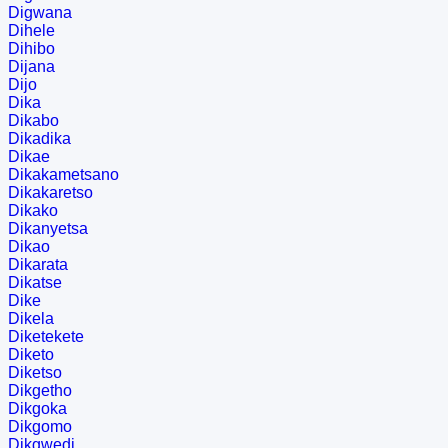
Digwana
Dihele
Dihibo
Dijana
Dijo
Dika
Dikabo
Dikadika
Dikae
Dikakametsano
Dikakaretso
Dikako
Dikanyetsa
Dikao
Dikarata
Dikatse
Dike
Dikela
Diketekete
Diketo
Diketso
Dikgetho
Dikgoka
Dikgomo
Dikgwedi