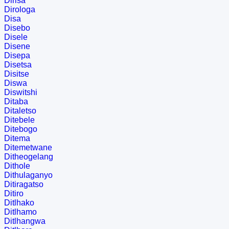
Dirisa
Dirologa
Disa
Disebo
Disele
Disene
Disepa
Disetsa
Disitse
Diswa
Diswitshi
Ditaba
Ditaletso
Ditebele
Ditebogo
Ditema
Ditemetwane
Ditheogelang
Dithole
Dithulaganyo
Ditiragatso
Ditiro
Ditlhako
Ditlhamo
Ditlhangwa