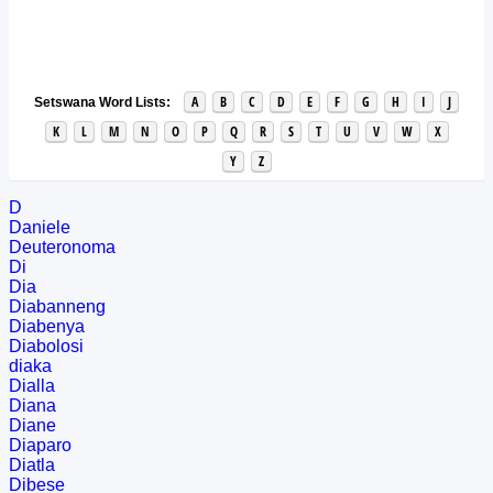
A
B
C
D
E
F
G
H
I
J
Setswana Word Lists:
K
L
M
N
O
P
Q
R
S
T
U
V
W
X
Y
Z
D
Daniele
Deuteronoma
Di
Dia
Diabanneng
Diabenya
Diabolosi
diaka
Dialla
Diana
Diane
Diaparo
Diatla
Dibese